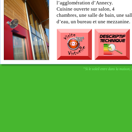
l’agglomération d’Annecy.
Cuisine ouverte sur salon, 4 
chambres, une salle de bain, une sal
d’eau, un bureau et une mezzanine.
“Si le soleil entre dans la maison, 